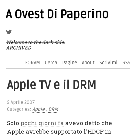
A Ovest Di Paperino
Welcome to the dark side.
ARCHIVED
FORVM
Cerca
Pagine
About
Scrivimi
RSS
Apple TV e il DRM
5 Aprile 2007
Categories:
Apple
,
DRM
Solo
pochi giorni fa
avevo detto che
Apple avrebbe supportato l'HDCP in