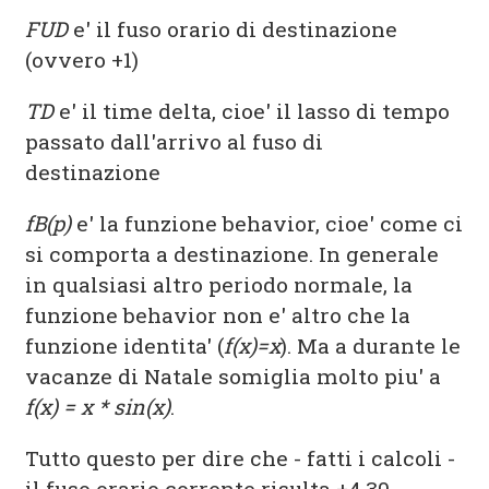
FUD
e' il fuso orario di destinazione
(ovvero +1)
TD
e' il time delta, cioe' il lasso di tempo
passato dall'arrivo al fuso di
destinazione
fB(p)
e' la funzione behavior, cioe' come ci
si comporta a destinazione. In generale
in qualsiasi altro periodo normale, la
funzione behavior non e' altro che la
funzione identita' (
f(x)=x
). Ma a durante le
vacanze di Natale somiglia molto piu' a
f(x) = x * sin(x)
.
Tutto questo per dire che - fatti i calcoli -
il fuso orario corrente risulta +4.30