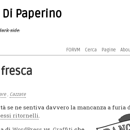
 Di Paperino
ark side.
FORVM
Cerca
Pagine
Abo
 fresca
are
,
Cazzate
ità se ne sentiva davvero la mancanza a furia d
tessi ritornelli
.
la di
WordPress
vs.
Graffiti
che,