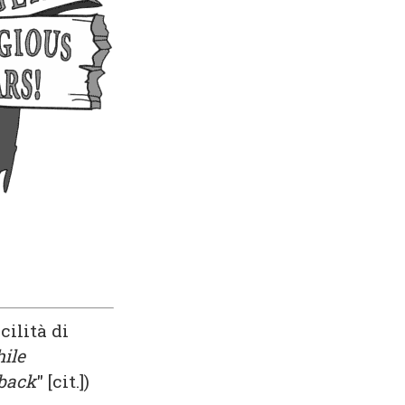
cilità di
ile
 back
" [cit.])