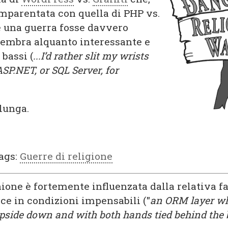
mparentata con quella di PHP vs.
e una guerra fosse davvero
 sembra alquanto interessante e
 bassi (
...I’d rather slit my wrists
ASP.NET, or SQL Server, for
llunga.
ags:
Guerre di religione
ione è fortemente influenzata dalla relativa fa
ce in condizioni impensabili ("
an ORM layer wh
upside down and with both hands tied behind the