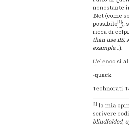
nonostante i
.Net (come s
[1]
possibile
),
ricca di colpi
than use IIS, 
example...
).
L'elenco
si a
-quack
Technorati T
[1]
la mia opin
scrivere codi
blindfolded, 