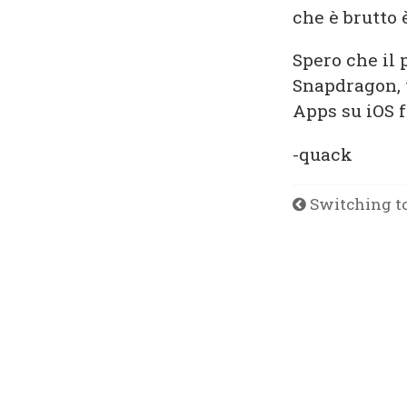
che è brutto è
Spero che il
Snapdragon, v
Apps su iOS f
-quack
Switching t