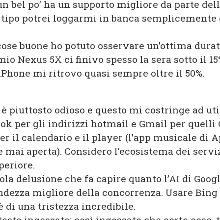
n bel po’ ha un supporto migliore da parte del
: tipo potrei loggarmi in banca semplicemente 
 cose buone ho potuto osservare un’ottima durat
 mio Nexus 5X ci finivo spesso la sera sotto il 15
iPhone mi ritrovo quasi sempre oltre il 50%.
è piuttosto odioso e questo mi costringe ad uti
look per gli indirizzi hotmail e Gmail per quelli
er il calendario e il player (l’app musicale di 
 mai aperta). Considero l’ecosistema dei servi
periore.
cola delusione che fa capire quanto l’AI di Googl
ndezza migliore della concorrenza. Usare Bing 
è di una tristezza incredibile.
osto ingessato: così ingessato che certe cose, 