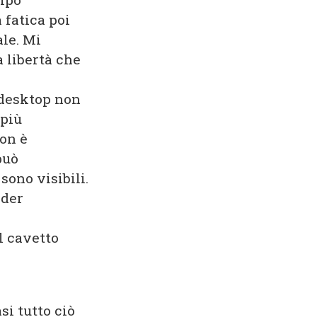
 fatica poi
ale. Mi
 libertà che
 desktop non
 più
non è
può
sono visibili.
lder
l cavetto
i tutto ciò