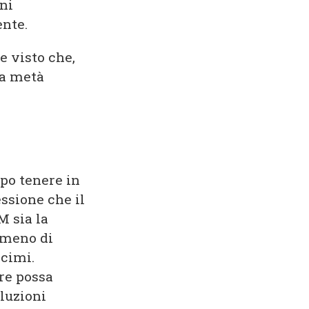
ni
ente.
e visto che,
la metà
ipo tenere in
ssione che il
M sia la
 meno di
ecimi.
re possa
oluzioni