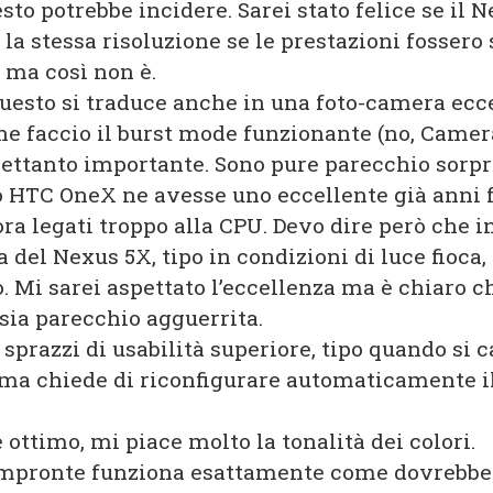
sto potrebbe incidere. Sarei stato felice se il 
la stessa risoluzione se le prestazioni fossero 
 ma così non è.
questo si traduce anche in una foto-camera ecce
che faccio il burst mode funzionante (no, Came
rettanto importante. Sono pure parecchio sorpr
 HTC OneX ne avesse uno eccellente già anni 
ora legati troppo alla CPU. Devo dire però che i
 del Nexus 5X, tipo in condizioni di luce fioca
 Mi sarei aspettato l’eccellenza ma è chiaro c
sia parecchio agguerrita.
sprazzi di usabilità superiore, tipo quando si
ema chiede di riconfigurare automaticamente il
ottimo, mi piace molto la tonalità dei colori.
i impronte funziona esattamente come dovrebb