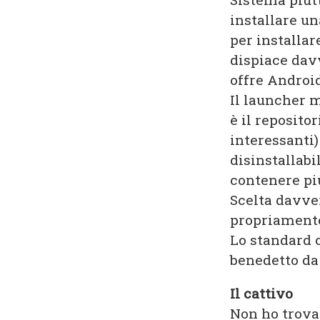
installare un
per installar
dispiace dav
offre Android
Il launcher m
è il reposito
interessanti)
disinstallabi
contenere più
Scelta davver
propriamente
Lo standard c
benedetto da 
Il cattivo
Non ho trova