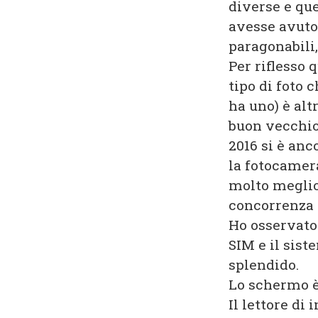
diverse e que
avesse avuto 
paragonabili,
Per riflesso 
tipo di foto 
ha uno) è alt
buon vecchio
2016 si è anc
la fotocamera
molto meglio.
concorrenza 
Ho osservato 
SIM e il sist
splendido.
Lo schermo è 
Il lettore d