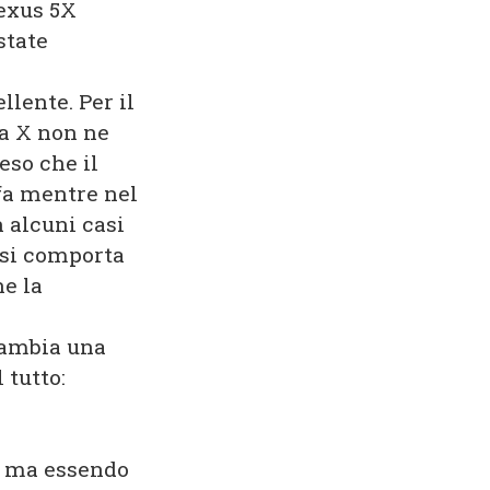
Nexus 5X
state
llente. Per il
ra X non ne
eso che il
fa mentre nel
n alcuni casi
, si comporta
he la
 cambia una
 tutto:
e ma essendo