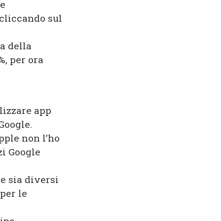
le
cliccando sul
a della
%, per ora
lizzare app
 Google.
Apple non l’ho
zi Google
e sia diversi
per le
tipo