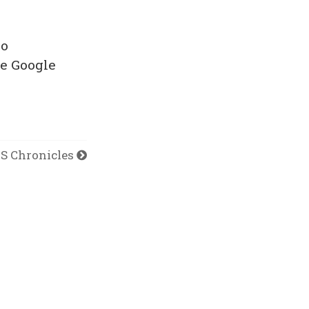
vo
le Google
S Chronicles