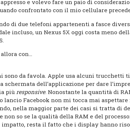
 appresso e volevo fare un paio di considerazio
quando confrontato con il mio cellulare preced
do di due telefoni appartenenti a fasce divers
dale incluso, un Nexus 5X oggi costa meno del
S.
allora con…
i sono da favola. Apple usa alcuni trucchetti t
a schermata dell’applicazione per dare l’impre
ia più
responsive
. Nonostante la quantità di RA
o lancio Facebook non mi tocca mai aspettare
do, nella maggior parte dei casi si tratta di d
 non so se la qualità della RAM e del processo
 impatto, resta il fatto che i display hanno ris