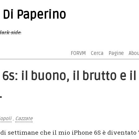
 Di Paperino
ark side.
FORVM
Cerca
Pagine
Abo
6s: il buono, il brutto e il
.
lopoli
,
Cazzate
di settimane che il mio iPhone 6S è diventato “