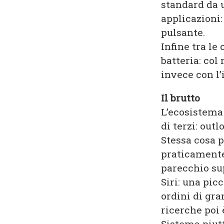
standard da u
applicazioni
pulsante.
Infine tra le
batteria: col
invece con l’
Il brutto
L’ecosistema 
di terzi: out
Stessa cosa p
praticamente
parecchio su
Siri: una pic
ordini di gra
ricerche poi 
Sistema piutt