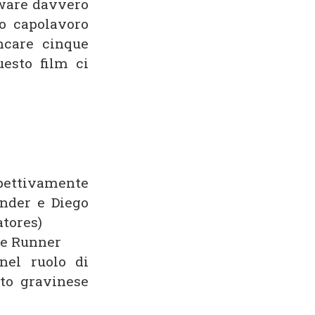
dware davvero
o capolavoro
ncare cinque
uesto film ci
spettivamente
ander e Diego
atores)
de Runner
nel ruolo di
nto gravinese