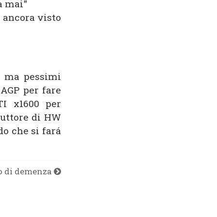
a mai"
a ancora visto
, ma pessimi
 AGP per fare
TI x1600 per
oduttore di HW
do che si fará
tto di demenza