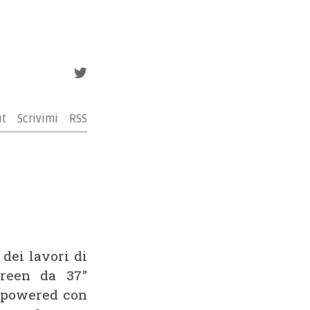
ut
Scrivimi
RSS
 dei lavori di
creen da 37"
 powered con