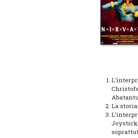
L'interp
Christof
Abatantu
La stori
L'interp
Joystick
soprattu