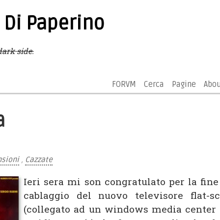
 Di Paperino
ark side.
FORVM
Cerca
Pagine
Abo
a
sioni
,
Cazzate
Ieri sera mi son congratulato per la fine
cablaggio del nuovo televisore flat-s
(collegato ad un windows media center