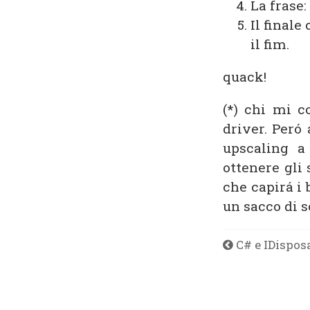
La frase:
Il finale
il fim.
quack!
(*) chi mi 
driver. Peró
upscaling a
ottenere gli 
che capirá i 
un sacco di s
C# e IDispos