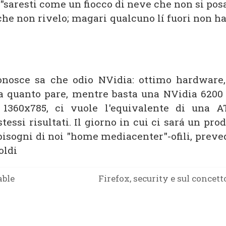
 "saresti come un fiocco di neve che non si pos
 che non rivelo; magari qualcuno lí fuori non h
conosce sa che odio NVidia: ottimo hardware
 a quanto pare, mentre basta una NVidia 6200
 1360x785, ci vuole l'equivalente di una A
stessi risultati. Il giorno in cui ci sará un pr
bisogni di noi "home mediacenter"-ofili, preve
oldi
able
Firefox, security e sul conce