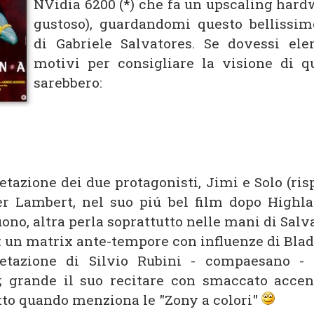
NVidia 6200 (*) che fa un upscaling har
gustoso), guardandomi questo bellissim
di Gabriele Salvatores. Se dovessi ele
motivi per consigliare la visione di q
sarebbero:
retazione dei due protagonisti, Jimi e Solo (ri
er Lambert, nel suo piú bel film dopo Highl
ono, altra perla soprattutto nelle mani di Salv
a: un matrix ante-tempore con influenze di Bla
retazione di Silvio Rubini - compaesano - 
; grande il suo recitare con smaccato acce
tto quando menziona le "Zony a colori"