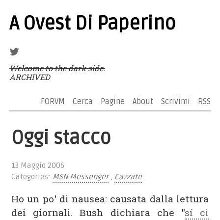
A Ovest Di Paperino
Welcome to the dark side.
ARCHIVED
FORVM
Cerca
Pagine
About
Scrivimi
RSS
Oggi stacco
13 Maggio 2006
Categories:
MSN Messenger
,
Cazzate
Ho un po' di nausea: causata dalla lettura
dei giornali. Bush dichiara che "
sí ci