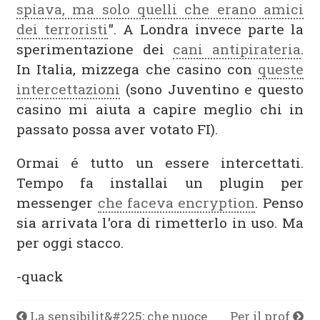
spiava, ma solo quelli che erano amici
dei terroristi
". A Londra invece parte la
sperimentazione dei
cani antipirateria
.
In Italia, mizzega che casino con
queste
intercettazioni
(sono Juventino e questo
casino mi aiuta a capire meglio chi in
passato possa aver votato FI).
Ormai é tutto un essere intercettati.
Tempo fa installai un plugin per
messenger
che faceva encryption
. Penso
sia arrivata l'ora di rimetterlo in uso. Ma
per oggi stacco.
-quack
La sensibilit&#225; che nuoce
Per il prof