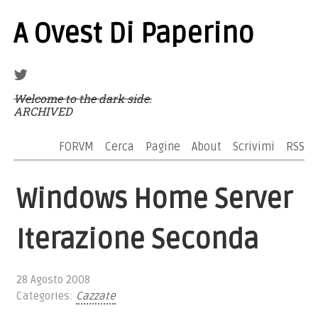
A Ovest Di Paperino
Welcome to the dark side.
ARCHIVED
FORVM
Cerca
Pagine
About
Scrivimi
RSS
Windows Home Server
Iterazione Seconda
28 Agosto 2008
Categories:
Cazzate