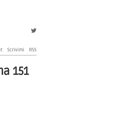
ut
Scrivimi
RSS
na 151