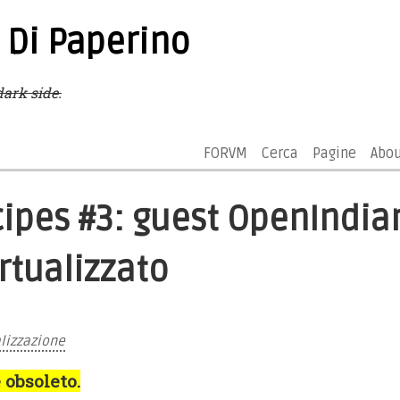
 Di Paperino
ark side.
FORVM
Cerca
Pagine
Abo
cipes #3: guest OpenIndia
rtualizzato
alizzazione
 obsoleto.