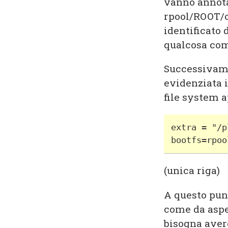
vanno annotat
rpool/ROOT/o
identificato
qualcosa com
Successivame
evidenziata i
file system 
extra = "/p
bootfs=rpoo
(unica riga)
A questo pun
come da aspe
bisogna avere