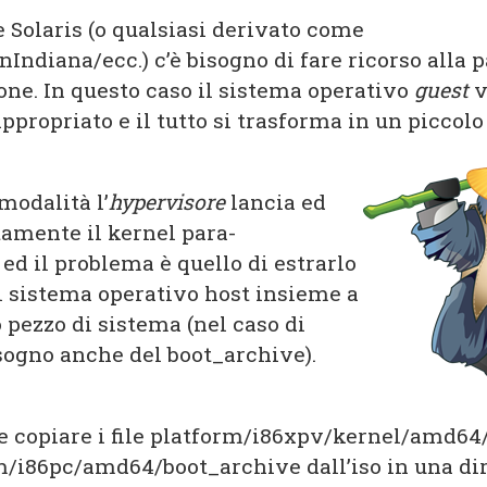
e Solaris (o qualsiasi derivato come
ndiana/ecc.) c’è bisogno di fare ricorso alla p
one. In questo caso il sistema operativo
guest
v
ppropriato e il tutto si trasforma in un piccolo
modalità l’
hypervisore
lancia ed
tamente il kernel para-
 ed il problema è quello di estrarlo
ul sistema operativo host insieme a
 pezzo di sistema (nel caso di
isogno anche del boot_archive).
 e copiare i file platform/i86xpv/kernel/amd64
m/i86pc/amd64/boot_archive dall’iso in una di