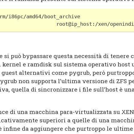
rm/i86pc/amd64/boot_archive 
                   root@ip_host:/xen/openindi
 si può bypassare questa necessità di tenere 
i kernel e ramdisk sul sistema operativo host 
i guest alternativi come pygrub, però purtroppo
ygrub non supporta l’ultima versione di ZFS per
iva, quella di sincronizzare i file sull’host è un
ce di una macchina para-virtualizzata su XEN
ficativamente superiori a quelle di una macch
è infine da aggiungere che purtroppo le ultime