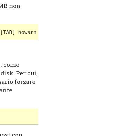
SMB non
[TAB] nowarn
i, come
disk. Per cui,
sario forzare
ante
host con: