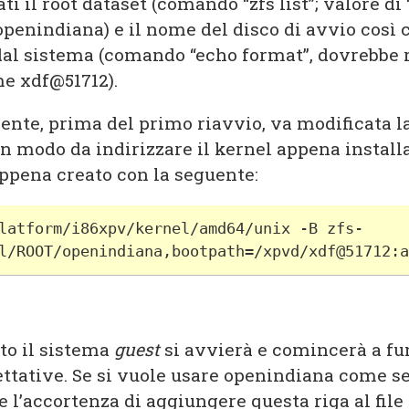
i il root dataset (comando “zfs list”; valore di 
penindiana) e il nome del disco di avvio così
 dal sistema (comando “echo format”, dovrebbe r
e xdf@51712).
nte, prima del primo riavvio, va modificata la
n modo da indirizzare il kernel appena installa
appena creato con la seguente:
latform/i86xpv/kernel/amd64/unix -B zfs- 
l/ROOT/openindiana,bootpath=/xpvd/xdf@51712:a
to il sistema
guest
si avvierà e comincerà a fu
ttative. Se si vuole usare openindiana come s
 l’accortenza di aggiungere questa riga al file 