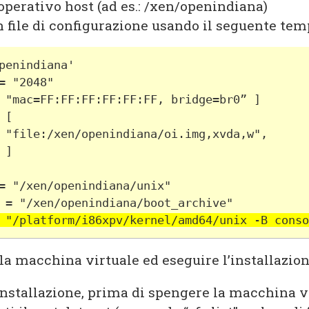
operativo host (ad es.: /xen/openindiana)
n file di configurazione usando il seguente tem
penindiana'
= "2048"
 "mac=FF:FF:FF:FF:FF:FF, bridge=br0” ]
 [
 "file:/xen/openindiana/oi.img,xvda,w",
 ]
= "/xen/openindiana/unix"
 = "/xen/openindiana/boot_archive"
 "/platform/i86xpv/kernel/amd64/unix -B conso
la macchina virtuale ed eseguire l’installazion
installazione, prima di spengere la macchina vi