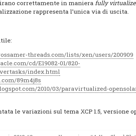
girano correttamente in maniera
fully virtualiz
alizzazione rappresenta l’unica via di uscita.
tile:
ossamer-threads.com/lists/xen/users/200909
oracle.com/cd/E19082-01/820-
vertasks/index.html
rl.com/89m4j8s
blogspot.com/2010/03/paravirtualized-opensolar
tata le variazioni sul tema XCP 1.5, versione 