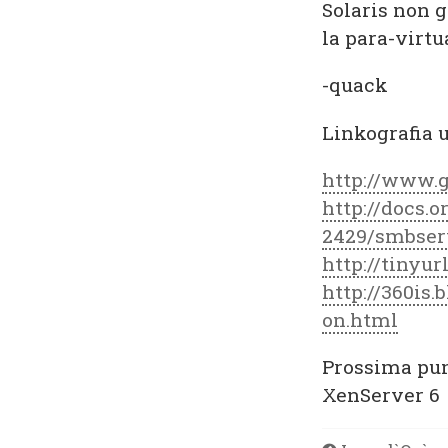
Solaris non 
la para-virtu
-quack
Linkografia u
http://www.g
http://docs.
2429/smbser
http://tinyu
http://360is.
on.html
Prossima pun
XenServer 6