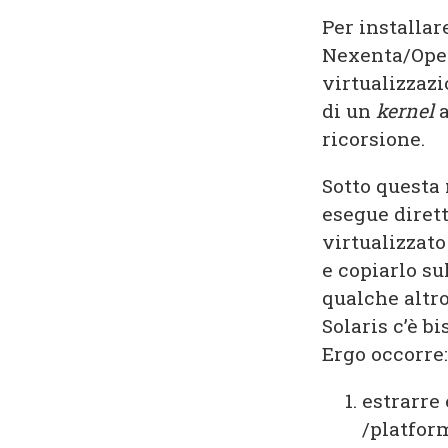
Per installar
Nexenta/OpenI
virtualizzazi
di un
kernel
a
ricorsione.
Sotto questa 
esegue diret
virtualizzato
e copiarlo s
qualche altro
Solaris c’è b
Ergo occorre:
estrarre
/platfor