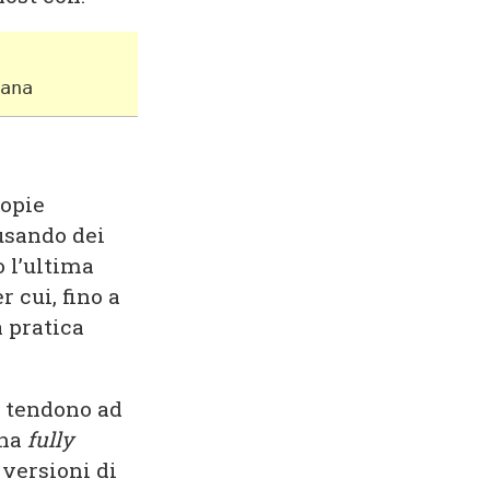
ana
copie
usando dei
 l’ultima
 cui, fino a
a pratica
 tendono ad
ina
fully
 versioni di