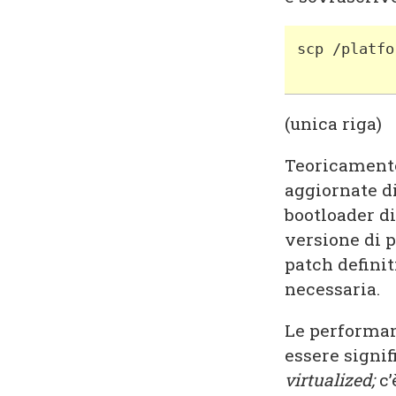
scp /platfo
           
(unica riga)
Teoricamente
aggiornate d
bootloader d
versione di p
patch definit
necessaria.
Le performan
essere signi
virtualized;
c’