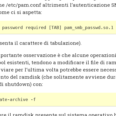
ne /etc/pam.conf altrimenti l’autenticazione 
me ci si aspetta:
 password required [TAB] pam_smb_passwd.so.1 
senta il carattere di tabulazione).
portante osservazione è che alcune operazion
ool esistenti, tendono a modificare il file di ram
viare per l’ultima volta potrebbe essere neces
nto del ramdisk (che solitamente avviene dur
 di shutdown) con:
ate-archive -f
ere il ramdisk presente sul sistema operativo 