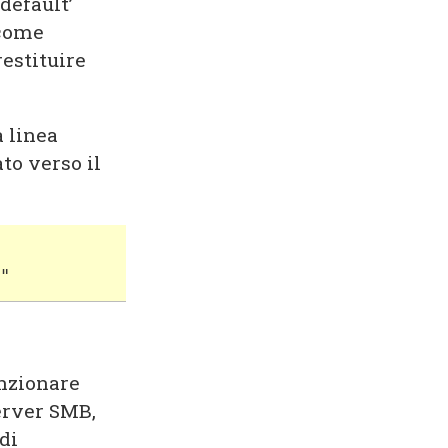
‘default’
 come
estituire
 linea
to verso il
"
nzionare
erver SMB,
di