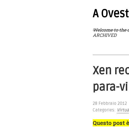
A Ovest
Welcome to the d
ARCHIVED
Xen re
para-vi
28 Febbraio 2012
Categories:
Virtu
Questo post è