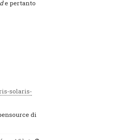
ed
e pertanto
is-solaris-
opensource di