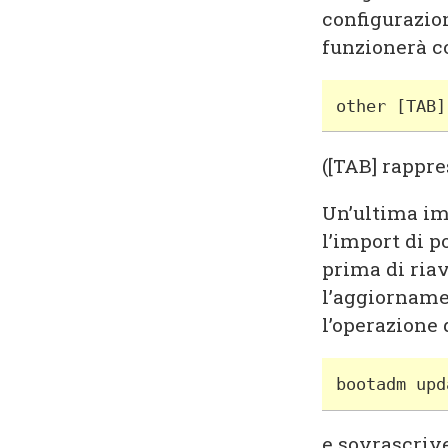
configurazio
funzionerà co
other [TAB]
([TAB] rappre
Un’ultima im
l’import di p
prima di riav
l’aggiorname
l’operazione
bootadm upd
e sovrascriv