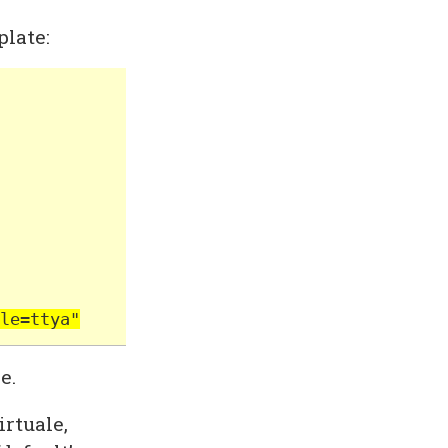
plate:
le=ttya"
e.
rtuale,