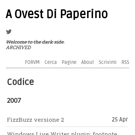
A Ovest Di Paperino
Welcome to the dark side.
ARCHIVED
FORVM
Cerca
Pagine
About
Scrivimi
RSS
Codice
2007
FizzBuzz versione 2
25 Apr
Windows Live Writer plugin: footnote